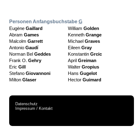
Personen Anfangsbuchstabe
G
Eugène
Gaillard
William
Golden
Abram
Games
Kenneth
Grange
Malcolm
Garrett
Michael
Graves
Antonio
Gaudí
Eileen
Gray
Norman Bel
Geddes
Konstantin
Grcic
Frank O.
Gehry
April
Greiman
Eric
Gill
Walter
Gropius
Stefano
Giovannoni
Hans
Gugelot
Milton
Glaser
Hector
Guimard
Datenschutz
Impressum / Kontakt