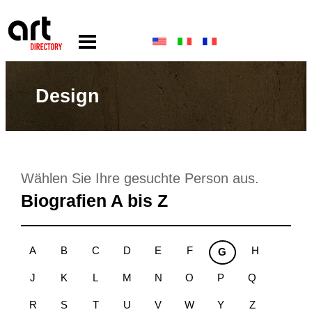
Design
Wählen Sie Ihre gesuchte Person aus.
Biografien A bis Z
A
B
C
D
E
F
H
G
J
K
L
M
N
O
P
Q
R
S
T
U
V
W
Y
Z