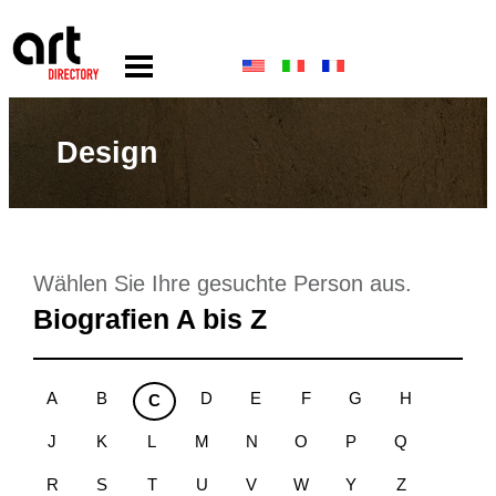
Design
Wählen Sie Ihre gesuchte Person aus.
Biografien A bis Z
A
B
D
E
F
G
H
C
J
K
L
M
N
O
P
Q
R
S
T
U
V
W
Y
Z