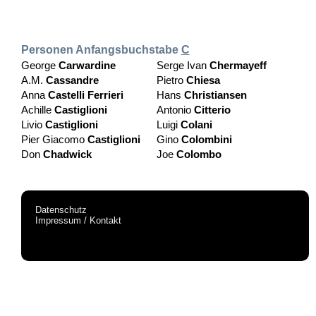
Personen Anfangsbuchstabe
C
George
Carwardine
Serge Ivan
Chermayeff
A.M.
Cassandre
Pietro
Chiesa
Anna
Castelli Ferrieri
Hans
Christiansen
Achille
Castiglioni
Antonio
Citterio
Livio
Castiglioni
Luigi
Colani
Pier Giacomo
Castiglioni
Gino
Colombini
Don
Chadwick
Joe
Colombo
Datenschutz
Impressum / Kontakt