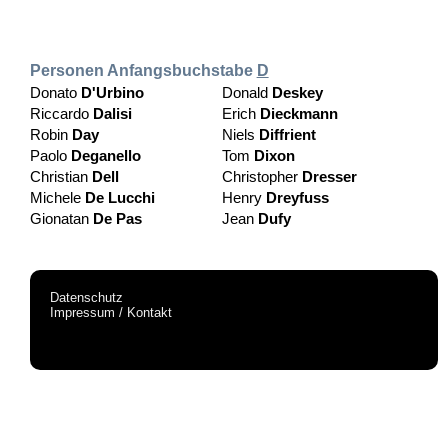
Personen Anfangsbuchstabe
D
Donato
D'Urbino
Donald
Deskey
Riccardo
Dalisi
Erich
Dieckmann
Robin
Day
Niels
Diffrient
Paolo
Deganello
Tom
Dixon
Christian
Dell
Christopher
Dresser
Michele
De Lucchi
Henry
Dreyfuss
Gionatan
De Pas
Jean
Dufy
Datenschutz
Impressum / Kontakt