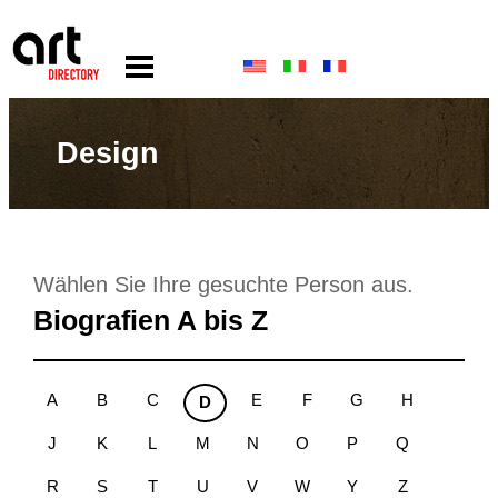
Design
Wählen Sie Ihre gesuchte Person aus.
Biografien A bis Z
A
B
C
E
F
G
H
D
J
K
L
M
N
O
P
Q
R
S
T
U
V
W
Y
Z