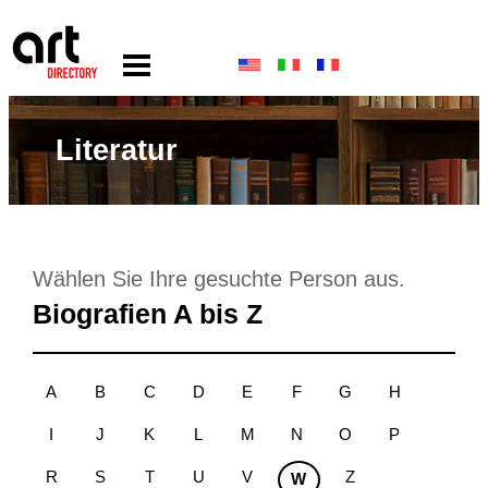
Literatur
Wählen Sie Ihre gesuchte Person aus.
Biografien A bis Z
A
B
C
D
E
F
G
H
I
J
K
L
M
N
O
P
R
S
T
U
V
Z
W