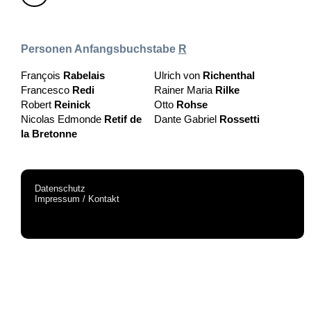
Personen Anfangsbuchstabe
R
François
Rabelais
Ulrich von
Richenthal
Francesco
Redi
Rainer Maria
Rilke
Robert
Reinick
Otto
Rohse
Nicolas Edmonde
Retif de
Dante Gabriel
Rossetti
la Bretonne
Datenschutz
Impressum / Kontakt