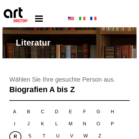
Literatur
Wählen Sie Ihre gesuchte Person aus.
Biografien A bis Z
A
B
C
D
E
F
G
H
I
J
K
L
M
N
O
P
S
T
U
V
W
Z
R