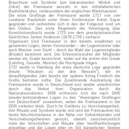
Brauchtum und Symbole (am bekanntesten: Winkel und
Zirkel) der Freimaurer wurzeln in den mittelalterlichen
Bauhüttenkultur, insbesondere der englischen Werkmaurerei.
Die erste Großloge der Freimaurer wurde 1717 von vier
Londoner Bauhütten unter ihrem Großmeister Anton Sayer
gegründet und verbreitete sich in den der Folgezeit rund um
den Globus. Das erste Regelwerk der Vereinigung (das
Konstitutionsbuch) wurde 1723 von dem presbyterianischen
Geistlichen James Anderson (1678-1739 ) verfasst.
Organisiert sind Freimaurer in den bereits erwähnten so
genannten Logen, deren Vorsitzender – der Logenmeister oder
auch Meister vom Stuhl – durch die Wahl der Logenmitglieder
(Brüder) bestimmt wird. Die Erkenntnisstufen der Mitglieder
werden als Grade bezeichnet, wobei auf die ersten drei Grade
(Lehrling, Geselle, Meister) die Hochgrade folgen.
1737 wurde in Hamburg die erste deutsche Loge gegründet
(heute: "Absalom zu den drei Nesseln"), der im
darauffolgenden Jahr bereits der spätere König Friedrich der
Große beitreten sollte. Die Zunehmende Ausbreitung der
Freimaurerei wurde in Deutschland erst wieder unterbrochen
durch das Verbot ihrer Organisation durch die
Nationalsozialisten. 1958 schlossen sich die nach 1945
(wieder-)entstandenen Logen zu den "Vereinigten Großlogen
von Deutschland" zusammen, wobei die Freimaurerei in der
DDR verboten blieb. Durch ihr Gelöbnis zu Verschwiegenheit,
ihre Rituale und Symbole wurde und wird die Freimaurerei bis
heute fälschlicherweise in die Nähe von Geheimbünden und
Verschwörungstheorien gerückt, obwohl zwischenzeitlich
viele der Vorschriften und Rituale über Veröffentlichungen
einsehbar und die Logen eher im Stil bürgerlicher Vereine