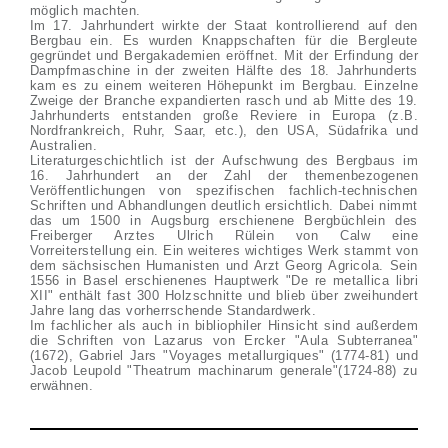
möglich machten.
Im 17. Jahrhundert wirkte der Staat kontrollierend auf den
Bergbau ein. Es wurden Knappschaften für die Bergleute
gegründet und Bergakademien eröffnet. Mit der Erfindung der
Dampfmaschine in der zweiten Hälfte des 18. Jahrhunderts
kam es zu einem weiteren Höhepunkt im Bergbau. Einzelne
Zweige der Branche expandierten rasch und ab Mitte des 19.
Jahrhunderts entstanden große Reviere in Europa (z.B.
Nordfrankreich, Ruhr, Saar, etc.), den USA, Südafrika und
Australien.
Literaturgeschichtlich ist der Aufschwung des Bergbaus im
16. Jahrhundert an der Zahl der themenbezogenen
Veröffentlichungen von spezifischen fachlich-technischen
Schriften und Abhandlungen deutlich ersichtlich. Dabei nimmt
das um 1500 in Augsburg erschienene Bergbüchlein des
Freiberger Arztes Ulrich Rülein von Calw eine
Vorreiterstellung ein. Ein weiteres wichtiges Werk stammt von
dem sächsischen Humanisten und Arzt Georg Agricola. Sein
1556 in Basel erschienenes Hauptwerk "De re metallica libri
XII" enthält fast 300 Holzschnitte und blieb über zweihundert
Jahre lang das vorherrschende Standardwerk.
Im fachlicher als auch in bibliophiler Hinsicht sind außerdem
die Schriften von Lazarus von Ercker "Aula Subterranea"
(1672), Gabriel Jars "Voyages metallurgiques" (1774-81) und
Jacob Leupold "Theatrum machinarum generale"(1724-88) zu
erwähnen.