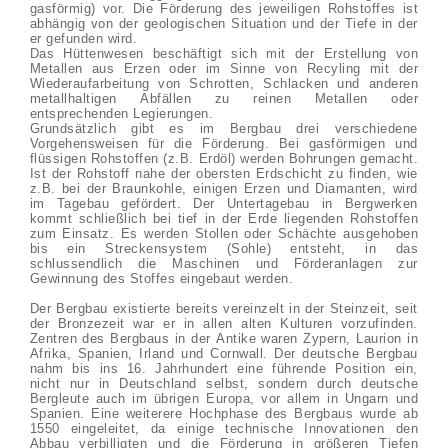
gasförmig) vor. Die Förderung des jeweiligen Rohstoffes ist
abhängig von der geologischen Situation und der Tiefe in der
er gefunden wird.
Das Hüttenwesen beschäftigt sich mit der Erstellung von
Metallen aus Erzen oder im Sinne von Recyling mit der
Wiederaufarbeitung von Schrotten, Schlacken und anderen
metallhaltigen Abfällen zu reinen Metallen oder
entsprechenden Legierungen.
Grundsätzlich gibt es im Bergbau drei verschiedene
Vorgehensweisen für die Förderung. Bei gasförmigen und
flüssigen Rohstoffen (z.B. Erdöl) werden Bohrungen gemacht.
Ist der Rohstoff nahe der obersten Erdschicht zu finden, wie
z.B. bei der Braunkohle, einigen Erzen und Diamanten, wird
im Tagebau gefördert. Der Untertagebau in Bergwerken
kommt schließlich bei tief in der Erde liegenden Rohstoffen
zum Einsatz. Es werden Stollen oder Schächte ausgehoben
bis ein Streckensystem (Sohle) entsteht, in das
schlussendlich die Maschinen und Förderanlagen zur
Gewinnung des Stoffes eingebaut werden.
Der Bergbau existierte bereits vereinzelt in der Steinzeit, seit
der Bronzezeit war er in allen alten Kulturen vorzufinden.
Zentren des Bergbaus in der Antike waren Zypern, Laurion in
Afrika, Spanien, Irland und Cornwall. Der deutsche Bergbau
nahm bis ins 16. Jahrhundert eine führende Position ein,
nicht nur in Deutschland selbst, sondern durch deutsche
Bergleute auch im übrigen Europa, vor allem in Ungarn und
Spanien. Eine weiterere Hochphase des Bergbaus wurde ab
1550 eingeleitet, da einige technische Innovationen den
Abbau verbilligten und die Förderung in größeren Tiefen