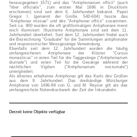
herausgegeben 1571) und das "Antiphonarium officii" (auch
"liber officialis", zum ersten Mal 1686 in Druckform
erschienen) sind seit dem 6. Jahrhundert bekannt. Papst
Gregor I. (genannt der Große, 540-604) fasste das
"Antiphonar missae" und des "Antiphonar officii" zusammen.
Seit ca. 900 wurden die oft großformatigen Antiphonare meist
reich illuminiert. Illustrierte Antiphonare sind seit dem 11.
Jahrhundert überliefert. Seit dem 12. Jahrhundert findet auch
die Bezeichnung "Graduale" für die Sammlungen antiphonaler
und responsorischer Messgesänge Verwendung.
Ebenfalls seit dem 12. Jahrhundert wurden die häufig
umfangreicheren Antiphonare der Klöster "Cursus
monasticus" in einen Teil für die Taggesänge ("Antiphonarium
diurnale") und einen Teil für die Gesänge während der
nächtlichen Vigilien ("Antiphonarium nocturnale")
untergliedert.
Als ältestes erhaltenes Antiphonar gilt das Karls des Großen
aus dem 9. Jahrhundert. Das dreibändige Würzburger
Antiphonar von 1496-99 von G. und M. Reyser gilt als das
umfangreichste Notendruckwerk der Zeit der Inkunabeln.
Derzeit keine Objekte verfügbar