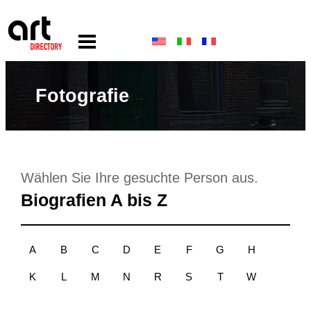
Fotografie
Wählen Sie Ihre gesuchte Person aus.
Biografien A bis Z
A
B
C
D
E
F
G
H
K
L
M
N
R
S
T
W